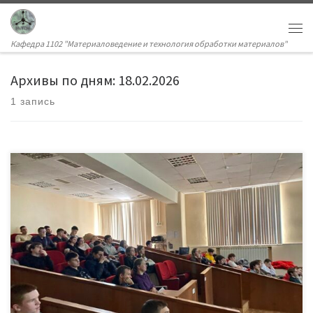
Кафедра 1102 "Материаловедение и технология обработки материалов"
Архивы по дням:
18.02.2026
1 запись
11 февраля 2026 года для студентов первого курса прошла встреча с
представителем Центра профилактики экстремизма Управления
внутренних дел по Западному административному округу ГУ МВД
России по г. Москве Евгением Сергеевичем Семёновым. В рамках
тематической лекции студенты посмотрели видеоролики с
актуальной информацией, узнали о мерах профилактики вовлечения
молодежи в противоправную […]