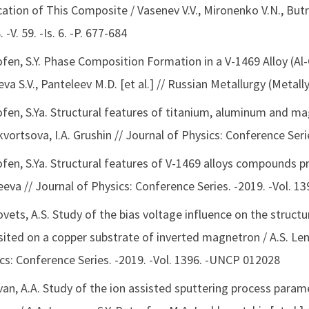
cation of This Composite / Vasenev V.V., Mironenko V.N., Butr
 -V. 59. -Is. 6. -P. 677-684
fen, S.Y. Phase Composition Formation in a V-1469 Alloy (Al-C
eva S.V., Panteleev M.D. [et al.] // Russian Metallurgy (Metally
fen, S.Ya. Structural features of titanium, aluminum and ma
Skvortsova, I.A. Grushin // Journal of Physics: Conference Ser
fen, S.Ya. Structural features of V-1469 alloys compounds pro
eva // Journal of Physics: Conference Series. -2019. -Vol. 
vets, A.S. Study of the bias voltage influence on the structu
ited on a copper substrate of inverted magnetron / A.S. Lenk
cs: Conference Series. -2019. -Vol. 1396. -UNCP 012028
an, A.А. Study of the ion assisted sputtering process param