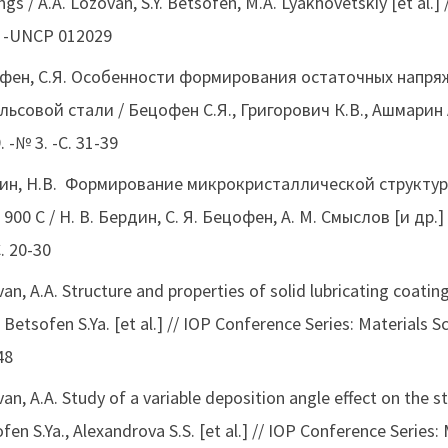
ngs / A.А. Lozovan, S.Y. Betsofen, M.A. Lyakhovetskiy [et al.] 
. -UNCP 012029
фен, С.Я. Особенности формирования остаточных напряж
льсовой стали / Бецофен С.Я., Григорович К.В., Ашмарин 
. -№ 3. -C. 31-39
ин, Н.В. Формирование микрокристаллической структуры
 900 C / Н. В. Бердин, С. Я. Бецофен, А. М. Смыслов [и д
С. 20-30
an, A.A. Structure and properties of solid lubricating coat
 Betsofen S.Ya. [et al.] // IOP Conference Series: Materials S
48
an, A.A. Study of a variable deposition angle effect on the 
fen S.Ya., Alexandrova S.S. [et al.] // IOP Conference Series: M