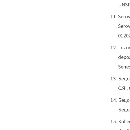
UNSP
Serov
Serov
0120
Lozov
depos
Serie
Бецо
С.Я.,
Бецо
Бецоф
Kolle