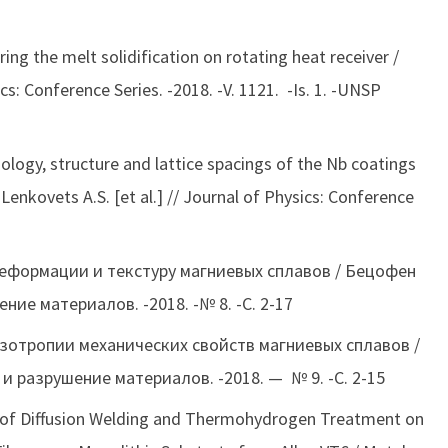
ng the melt solidification on rotating heat receiver /
cs: Conference Series. -2018. -V. 1121. -Is. 1. -UNSP
ology, structure and lattice spacings of the Nb coatings
enkovets A.S. [et al.] // Journal of Physics: Conference
еформации и текстуру магниевых сплавов / Бецофен
ение материалов. -2018. -№ 8. -С. 2-17
зотропии механических свойств магниевых сплавов /
я и разрушение материалов. -2018. — № 9. -С. 2-15
Modes of Diffusion Welding and Thermohydrogen Treatment on