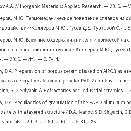
ov A.A. // Inorganic Materials: Applied Research. — 2019. — V.
еров, М.Ю. Термомеханическое поведение сплавов на о
водействии/Коллеров М.Ю., Гусев Д.Е., Гуртовой С.И., Бу
еров, М.Ю. Влияние содержания никеля и примесей на с
ов на основе никелида титана / Коллеров М.Ю., Гусев Д.Е
. — 2019. — №1. — C. 7-14.
v, D.A. Preparation of porous ceramic based on Al2O3 as a r
ieces of very fine aluminum powder PAP-2 combustion products
ina, S.D. Shlyapin // Refractories and industrial ceramics. –
v, D.A. Peculiarities of granulation of the PAP-2 aluminum 
site with a layered structure / D.A. Ivanov, S.D. Shlyapin, G.
us metals. – 2019. – v. 60. — № 1. – P. 81 – 86.