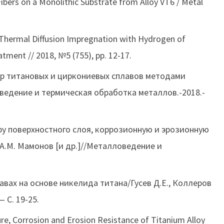
ibers on a Monolithic Substrate from Alloy VT6 / Metal
 of Thermal Diffusion Impregnation with Hydrogen of
tment // 2018, №5 (755), pp. 12-17.
р титановых и циркониевых сплавов методами
едение и термическая обработка металлов.-2018.-
у поверхностного слоя, коррозионную и эрозионную
А.М. Мамонов [и др.]//Металловедение и
лавах на основе никелида титана/Гусев Д.Е., Коллеров
— С. 19-25.
e, Corrosion and Erosion Resistance of Titanium Alloy