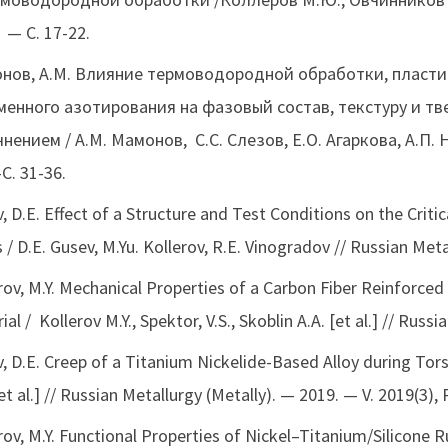
 — С. 17-22.
нов, А.М. Влияние термоводородной обработки, пласти
менного азотирования на фазовый состав, текстуру и т
нением / А.М. Мамонов, С.С. Слезов, Е.О. Агаркова, А.П. Н
-С. 31-36.
, D.E. Effect of a Structure and Test Conditions on the Criti
s / D.E. Gusev, M.Yu. Kollerov, R.E. Vinogradov // Russian Meta
rov, M.Y. Mechanical Properties of a Carbon Fiber Reinforce
ial / Kollerov M.Y., Spektor, V.S., Skoblin A.A. [et al.] // Rus
, D.E. Creep of a Titanium Nickelide-Based Alloy during Tors
[et al.] // Russian Metallurgy (Metally). — 2019. — V. 2019(3),
rov, M.Y. Functional Properties of Nickel–Titanium/Silicone R