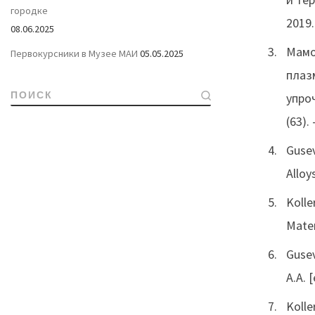
городке
2019.
08.06.2025
Мамо
Первокурсники в Музее МАИ
05.05.2025
плаз
ПОИСК
упроч
(63). 
Gusev
Alloy
Kolle
Mater
Gusev
A.A. 
Kolle