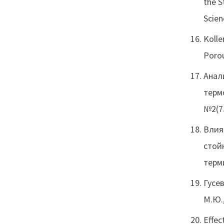
the S
Scien
Kolle
Porou
Анал
терм
№2(75
Влия
стой
терм
Гусе
М.Ю.,
Effec