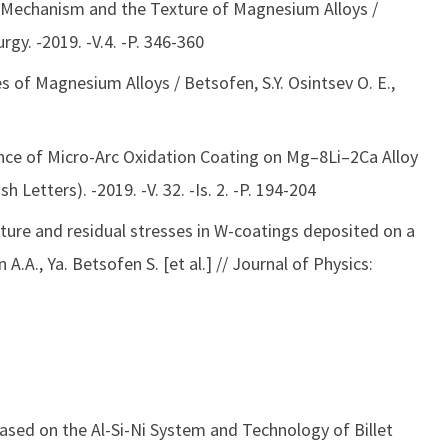
n Mechanism and the Texture of Magnesium Alloys /
urgy. -2019. -V.4. -P. 346-360
s of Magnesium Alloys / Betsofen, S.Y. Osintsev O. E.,
ance of Micro-Arc Oxidation Coating on Mg–8Li–2Ca Alloy
sh Letters). -2019. -V. 32. -Is. 2. -P. 194-204
cture and residual stresses in W-coatings deposited on a
.A., Ya. Betsofen S. [et al.] // Journal of Physics:
ed on the Al-Si-Ni System and Technology of Billet