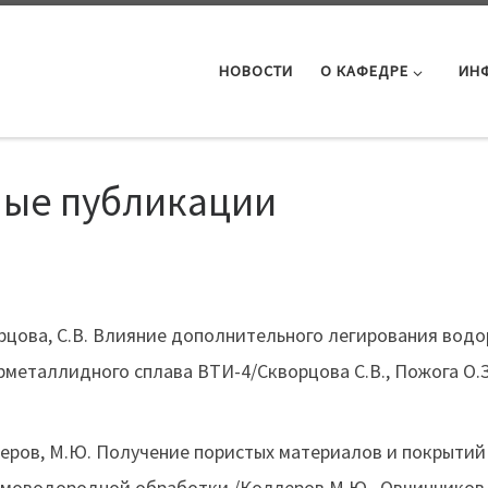
НОВОСТИ
О КАФЕДРЕ
ИН
ные публикации
рцова, С.В. Влияние дополнительного легирования водо
металлидного сплава ВТИ-4/Скворцова С.В., Пожога О.З.,
еров, М.Ю. Получение пористых материалов и покрыти
рмоводородной обработки /Коллеров М.Ю., Овчинников А.В