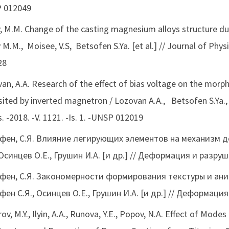
 012049
, M.M. Change of the casting magnesium alloys structure duri
 M.M., Moisee, V.S, Betsofen S.Ya. [et al.] // Journal of Physi
28
an, A.A. Research of the effect of bias voltage on the morph
ited by inverted magnetron / Lozovan A.A., Betsofen S.Ya., L
s. -2018. -V. 1121. -Is. 1. -UNSP 012019
фен, С.Я. Влияние легирующих элементов на механизм д
 Осинцев О.Е., Грушин И.А. [и др.] // Деформация и разруш
фен, С.Я. Закономерности формирования текстуры и ани
ен С.Я., Осинцев О.Е., Грушин И.А. [и др.] // Деформаци
rov, M.Y., Ilyin, A.A., Runova, Y.E., Popov, N.A. Effect of 