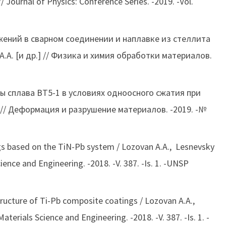
// Journal of Physics: Conference Series. -2019. -Vol.
ений в сварном соединении и наплавке из стеллита
А.А. [и др.] // Физика и химия обработки материалов.
 сплава ВТ5-1 в условиях одноосного сжатия при
р.] // Деформация и разрушение материалов. -2019. -№
ings based on the TiN-Pb system / Lozovan A.A., Lesnevsky
cience and Engineering. -2018. -V. 387. -Is. 1. -UNSP
structure of Ti-Pb composite coatings / Lozovan A.A.,
aterials Science and Engineering. -2018. -V. 387. -Is. 1. -