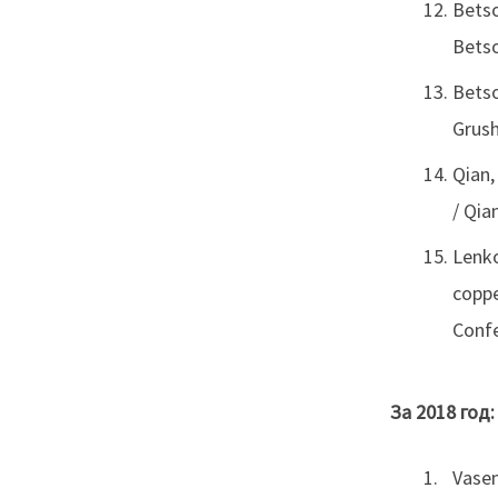
Betso
Betso
Betso
Grushi
Qian,
/ Qian
Lenko
coppe
Confe
За 2018 год:
Vasen