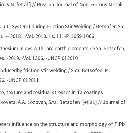
im V.N. [et al.] // Russian Journal of Non-Ferrous Metals.
u-Li System) during Friction Stir Welding / Betsofen S.Y.,
). — 2018. -Vol. 2018. -Is. 11. -P. 1059-1066
gnesium alloys with rare earth elements / S.Ya. Betsofen,
ies. -2019. -Vol. 1396. -UNCP 012010
ducedby friction stir welding / S.Ya. Betsofen, M.I.
1396. -UNCP 012011
re, texture and residual stresses in Ta coatings
ovets, A.A. Lozovan, S.Ya. Betsofen [et al.] // Journal of
eters influence on the structure and morphology of TiPb