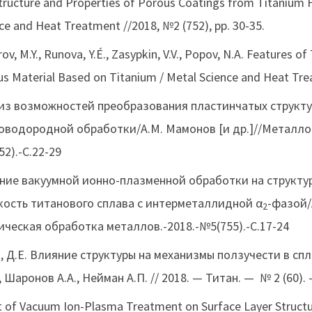
tructure and Properties of Porous Coatings from Titanium F
ce and Heat Treatment //2018, №2 (752), pp. 30-35.
rov, M.Y., Runova, Y.É., Zasypkin, V.V., Popov, N.A. Features
s Material Based on Titanium / Metal Science and Heat Trea
из возможностей преобразования пластинчатых структу
оводородной обработки/А.М. Мамонов [и др.]//Металлов
2).-С.22-29
ние вакуумной ионно-плазменной обработки на структур
кость титанового сплава с интерметаллидной α
-фазой/
2
ическая обработка металлов.-2018.-№5(755).-С.17-24
в, Д.Е. Влияние структуры на механизмы ползучести в сп
 Шаронов А.А., Нейман А.П. // 2018. — Титан. — № 2 (60). 
t of Vacuum Ion-Plasma Treatment on Surface Layer Structur