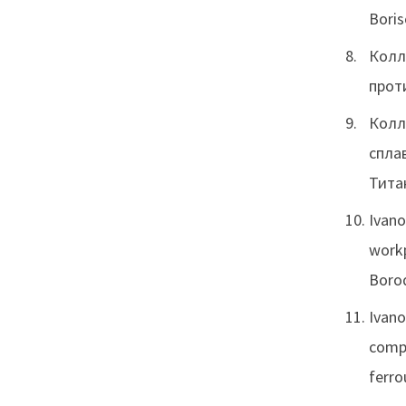
Boris
Колл
проти
Колл
сплав
Титан
Ivano
workp
Borod
Ivano
compo
ferro