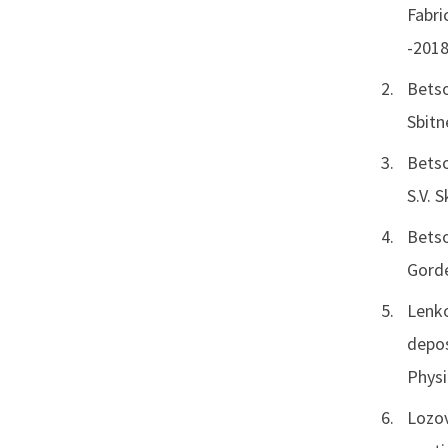
Fabri
-2018.
Betso
Sbitn
Betso
S.V. 
Betso
Gorde
Lenko
depos
Physi
Lozov