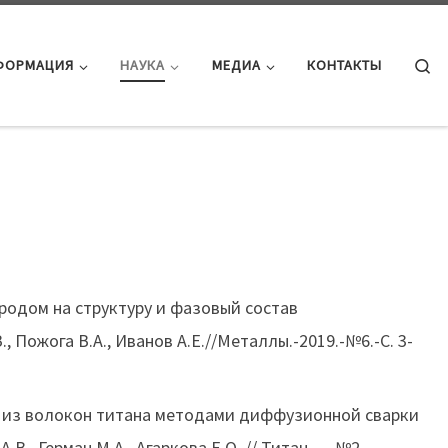
Se
ФОРМАЦИЯ
НАУКА
МЕДИА
КОНТАКТЫ
родом на структуру и фазовый состав
 Пожога В.А., Иванов А.Е.//Металлы.-2019.-№6.-С. 3-
й из волокон титана методами диффузионной сварки
., Герман М.А., Агаркова Е.О. // Титан. — №2. —