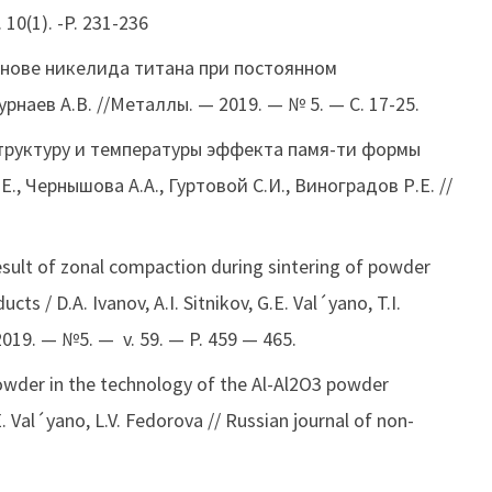
 10(1). -P. 231-236
снове никелида титана при постоянном
рнаев А.В. //Металлы. — 2019. — № 5. — С. 17-25.
труктуру и температуры эффекта памя-ти формы
., Чернышова А.А., Гуртовой С.И., Виноградов Р.Е. //
esult of zonal compaction during sintering of powder
 / D.A. Ivanov, A.I. Sitnikov, G.E. Val´yano, T.I.
 2019. — №5. — v. 59. — P. 459 — 465.
powder in the technology of the Al-Al2O3 powder
E. Val´yano, L.V. Fedorova // Russian journal of non-