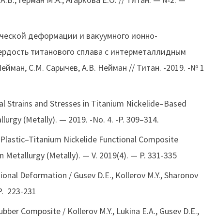
ческой деформации и вакуумного ионно-
вердость титанового сплава с интерметаллидным
ейман, С.М. Сарычев, А.В. Нейман // Титан. -2019. -№ 1
cal Strains and Stresses in Titanium Nickelide–Based
llurgy (Metally). — 2019. -No. 4. -P. 309–314.
d Plastic–Titanium Nickelide Functional Composite
sian Metallurgy (Metally). — V. 2019(4). — P. 331-335
ional Deformation / Gusev D.E., Kollerov M.Y., Sharonov
 P. 223-231
ubber Composite / Kollerov M.Y., Lukina E.A., Gusev D.E.,