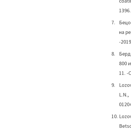
coati
1396
Бецо
на ре
-2019
Берд
800 и
11. -
Lozov
L.N.,
0120
Lozov
Betso