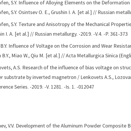
fen, S.Y. Influence of Alloying Elements on the Deformatio
fen, S.Y. Osintsev O. E., Grushin I. A. [et al.] // Russian metall
fen, S.Y. Texture and Anisotropy of the Mechanical Propertie
n I. A. [et al.] // Russian metallurgy. -2019. -V.4. -P. 361-373
 B.Y. Influence of Voltage on the Corrosion and Wear Resist
 B.Y., Miao W., Qiu M. [et al.] // Acta Metallurgica Sinica (Engli
vets, A.S. Research of the influence of bias voltage on stru
r substrate by inverted magnetron / Lenkovets A.S., Lozovan A
rence Series. -2019. -V. 1281. -Is. 1. -012047
ev, V.V. Development of the Aluminum Powder Composite Bas