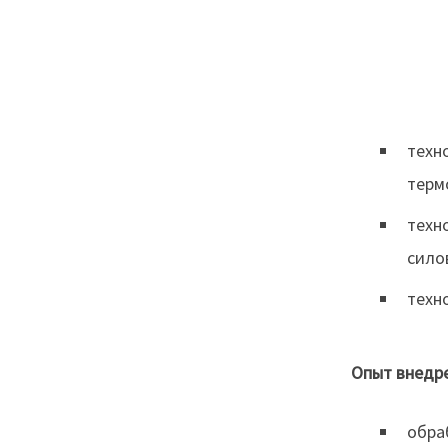
техн
терм
техн
сило
техн
Опыт внедре
обра