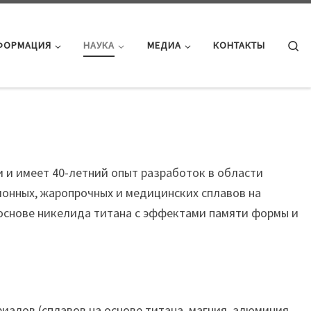
Se
ФОРМАЦИЯ
НАУКА
МЕДИА
КОНТАКТЫ
и имеет 40-летний опыт разработок в области
онных, жаропрочных и медицинских сплавов на
 основе никелида титана с эффектами памяти формы и
иалов (сплавов на основе титана, магния, алюминия