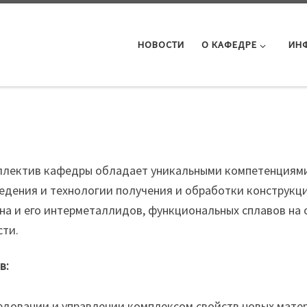
НОВОСТИ
О КАФЕДРЕ
ИН
а
ллектив кафедры обладает уникальными компетенциями 
дения и технологии получения и обработки конструкци
на и его интерметаллидов, функциональных сплавов на
сти.
в:
едовании и управлении комплексом свойств новых матер